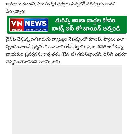
అవకాశం ఉందని, హింసాత్మక చర్యలు ఎప్పటికీ పరిష్కారం కావని
పేర్కొన్నారు.
వైసీపీ చేస్తున్న దిగజారుడు వ్యాఖ్యల నేపథ్యంలో కూటమి పార్టీలు ఎలా
స్పందించాలనే ప్రశ్నను కూడా వారు లేవనెత్తారు. ప్రజా జీవితంలో ఉన్న
నాయకుల ప్రవర్తనను కొత్త తరం (జెన్-జీ) గమనిస్తోందని, దీనిని ఎవరూ
విస్మరించకూడదని సూచించారు.