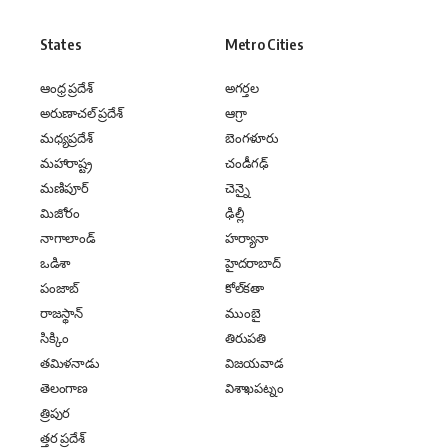
States
Metro Cities
ఆంధ్ర ప్రదేశ్
అగర్తల
అరుణాచల్ ప్రదేశ్
ఆగ్రా
మధ్యప్రదేశ్
బెంగళూరు
మహారాష్ట్ర
చండీగఢ్
మణిపూర్
చెన్నై
మిజోరం
ఢిల్లీ
నాగాలాండ్
హర్యానా
ఒడిశా
హైదరాబాద్
పంజాబ్
కోల్‌కతా
రాజస్థాన్
ముంబై
సిక్కిం
తిరుపతి
తమిళనాడు
విజయవాడ
తెలంగాణ
విశాఖపట్నం
త్రిపుర
త్తర ప్రదేశ్