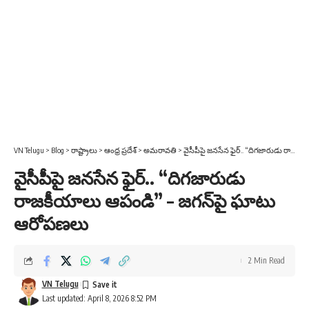
VN Telugu
>
Blog
>
రాష్ట్రాలు
>
ఆంధ్ర ప్రదేశ్
>
అమరావతి
>
వైసీపీపై జనసేన ఫైర్.. “దిగజారుడు రాజకీయాలు ఆపండి” – జగన్‌పై ఘాటు ఆరోపణలు
వైసీపీపై జనసేన ఫైర్.. “దిగజారుడు
రాజకీయాలు ఆపండి” – జగన్‌పై ఘాటు
ఆరోపణలు
2 Min Read
VN Telugu
Last updated: April 8, 2026 8:52 PM