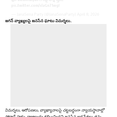
pic.twitter.com/slaGn71wgI
— JanaSena Party (@JanaSenaParty)
April 8, 2026
జగన్ వ్యాఖ్యలపై జనసేన ఘాటు విమర్శలు..
విమర్శలు, ఆరోపణలు, వ్యాఖ్యానాలపై చట్టబద్ధంగా న్యాయస్థానాల్లో
పోరాడే హక్కు రాజ్యాంగం కల్పించిందని జనసేన అగ్రనేతలు తమ