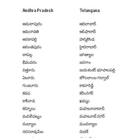
Andhra Pradesh
Telangana
అమలాపురం
ఆదిలాబాద్
అమరావతి
ఆసిఫాబాద్
అనకాపల్లి
హన్మకొండ
అనంతపురం
హైదరాబాద్
బాపట్ల
జగిత్యాల
భీమవరం
జనగాం
చిత్తూరు
జయశంకర్ భూపాలపల్లి
ఏలూరు
జోగులాంబ గద్వాల్
గుంటూరు
కామారెడ్డి
కడప
కరీంనగర్
కాకినాడ
ఖమ్మం
కర్నూలు
మహబూబాబాద్
మచిలీపట్నం
మహబూబ్ నగర్
నంద్యాల
మంచిర్యాల
నరసరావుపేట
మెదక్