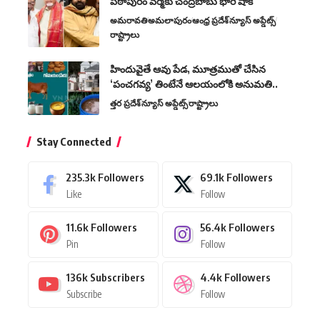
పిఠాపురం వ‌ర్మ‌కు చంద్రబాబు భారీ షాక్
అమరావతి
అమలాపురం
ఆంధ్ర ప్రదేశ్
న్యూస్ అప్డేట్స్
రాష్ట్రాలు
హిందువైతే ఆవు పేడ, మూత్రముతో చేసిన
‘పంచగవ్య’ తింటేనే ఆలయంలోకి అనుమతి..
త్తర ప్రదేశ్
న్యూస్ అప్డేట్స్
రాష్ట్రాలు
Stay Connected
235.3k
Followers
69.1k
Followers
Like
Follow
11.6k
Followers
56.4k
Followers
Pin
Follow
136k
Subscribers
4.4k
Followers
Subscribe
Follow