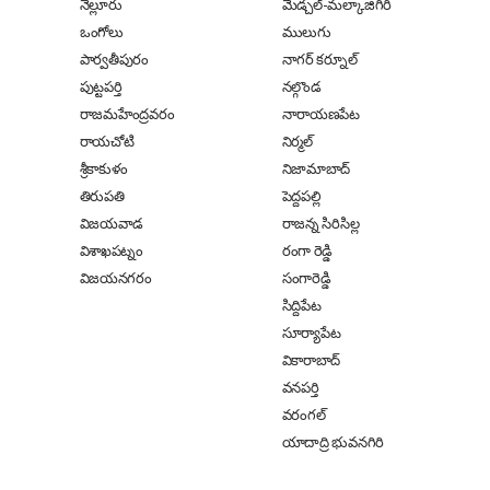
నెల్లూరు
మేడ్చల్-మల్కాజిగిరి
ఒంగోలు
ములుగు
పార్వతీపురం
నాగర్ కర్నూల్
పుట్టపర్తి
నల్గొండ
రాజమహేంద్రవరం
నారాయణపేట
రాయచోటి
నిర్మల్
శ్రీకాకుళం
నిజామాబాద్
తిరుపతి
పెద్దపల్లి
విజయవాడ
రాజన్న సిరిసిల్ల
విశాఖపట్నం
రంగా రెడ్డి
విజయనగరం
సంగారెడ్డి
సిద్దిపేట
సూర్యాపేట
వికారాబాద్
వనపర్తి
వరంగల్
యాదాద్రి భువనగిరి