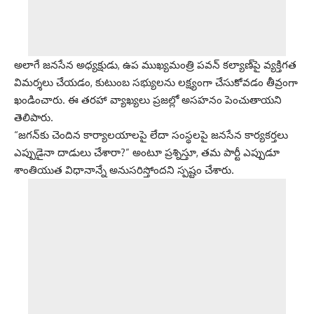
అలాగే జనసేన అధ్యక్షుడు, ఉప ముఖ్యమంత్రి పవన్ కల్యాణ్‌పై వ్యక్తిగత
విమర్శలు చేయడం, కుటుంబ సభ్యులను లక్ష్యంగా చేసుకోవడం తీవ్రంగా
ఖండించారు. ఈ తరహా వ్యాఖ్యలు ప్రజల్లో అసహనం పెంచుతాయని
తెలిపారు.
“జగన్‌కు చెందిన కార్యాలయాలపై లేదా సంస్థలపై జనసేన కార్యకర్తలు
ఎప్పుడైనా దాడులు చేశారా?” అంటూ ప్రశ్నిస్తూ, తమ పార్టీ ఎప్పుడూ
శాంతియుత విధానాన్నే అనుసరిస్తోందని స్పష్టం చేశారు.