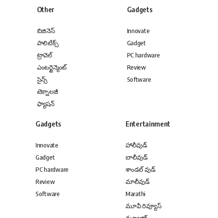
Other
Gadgets
బిజినెస్
Innovate
పాలిటిక్స్
Gadget
ట్రావెల్
PC hardware
ఎంటర్టైన్మెంట్
Review
సైన్స్
Software
టెక్నాలజీ
ఫ్యాషన్
Gadgets
Entertainment
Innovate
హాలీవుడ్
Gadget
బాలీవుడ్
PC hardware
శాండల్ వుడ్
Review
మాలీవుడ్
Software
Marathi
మూవీ రివ్యూస్
మ్యూజిక్