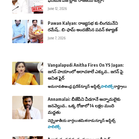
ఫేస్‌బుక్ పేజీ బ్లాక్! రాజకీయ కుట్రా?
June 12, 2026
Pawan Kalyan: రాజ్యసభ కు లింగమనేని
రమేష్.. బి-ఫామ్ అందజేసిన పవన్ కళ్యాణ్
June 7, 2026
Vangalapudi Anitha Fires On YS Jagan:
జగన్ హయాంలో అరాచకాలే ఎక్కువ.. జగన్ పై
అనిత ఫైర్
అమరావతి
ఆంధ్ర ప్రదేశ్
న్యూస్ అప్డేట్స్
పాలిటిక్స్
రాష్ట్రాలు
Annamalai: బీజేపీని వీడగానే అన్నామలైకు
జనవెల్లువ.. ఒక్క రోజులో 14 లక్షల మంది
మద్దతు
చెన్నై
జాతీయ వార్తలు
తమిళనాడు
న్యూస్ అప్డేట్స్
పాలిటిక్స్