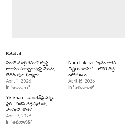
Related
సింగర్ మంగ్లీ కేసులో ట్విస్ట్:
Nara Lokesh: “ఇవేం రాక్షస
లాయర్ సుబ్బారావుపై మోసం,
చేష్టలు జగన్?” – లోకేశ్‌ తీవ్ర
బెదిరింపుల ఫిర్యాదు
ఆరోపణలు
April 11, 2026
April 16, 2026
In "తెలంగాణ"
In "అమరావతి"
YS Sharmila: జగన్‌పై షర్మిల
ఫైర్: “బీజేపీ దత్తపుత్రుడు,
మావిగన్ జోకర్”
April 9, 2026
In "అమరావతి"