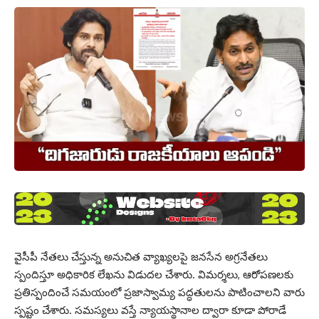
వైసీపీ నేతలు చేస్తున్న అనుచిత వ్యాఖ్యలపై జనసేన అగ్రనేతలు
స్పందిస్తూ అధికారిక లేఖను విడుదల చేశారు. విమర్శలు, ఆరోపణలకు
ప్రతిస్పందించే సమయంలో ప్రజాస్వామ్య పద్ధతులను పాటించాలని వారు
స్పష్టం చేశారు. సమస్యలు వస్తే న్యాయస్థానాల ద్వారా కూడా పోరాడే