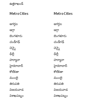
ఉత్తరాఖండ్
Metro Cities
Metro Cities
అగర్తల
అగర్తల
ఆగ్రా
ఆగ్రా
బెంగళూరు
బెంగళూరు
చండీగఢ్
చండీగఢ్
చెన్నై
చెన్నై
ఢిల్లీ
ఢిల్లీ
హర్యానా
హర్యానా
హైదరాబాద్
హైదరాబాద్
కోల్‌కతా
కోల్‌కతా
ముంబై
ముంబై
తిరుపతి
తిరుపతి
విజయవాడ
విజయవాడ
విశాఖపట్నం
విశాఖపట్నం