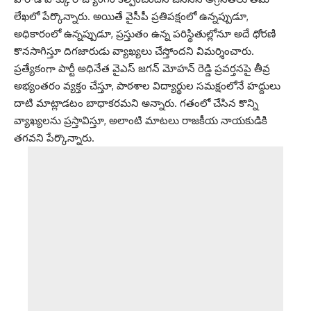
లేఖలో పేర్కొన్నారు. అయితే వైసీపీ ప్రతిపక్షంలో ఉన్నప్పుడూ,
అధికారంలో ఉన్నప్పుడూ, ప్రస్తుతం ఉన్న పరిస్థితుల్లోనూ అదే ధోరణి
కొనసాగిస్తూ దిగజారుడు వ్యాఖ్యలు చేస్తోందని విమర్శించారు.
ప్రత్యేకంగా పార్టీ అధినేత వైఎస్ జగన్ మోహన్ రెడ్డి ప్రవర్తనపై తీవ్ర
అభ్యంతరం వ్యక్తం చేస్తూ, పాఠశాల విద్యార్థుల సమక్షంలోనే హద్దులు
దాటి మాట్లాడటం బాధాకరమని అన్నారు. గతంలో చేసిన కొన్ని
వ్యాఖ్యలను ప్రస్తావిస్తూ, అలాంటి మాటలు రాజకీయ నాయకుడికి
తగవని పేర్కొన్నారు.