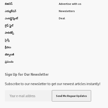
బిజినెస్
Advertise with us
ఎడ్యుకేషన్
Newsletters
ఎంటర్టైన్మెంట్
Deal
లైఫ్ స్టైల్
పాలిటిక్స్
సైన్స్
క్రీడలు
టెక్నాలజీ
ప్రపంచం
Sign Up for Our Newsletter
Subscribe to our newsletter to get our newest articles instantly!