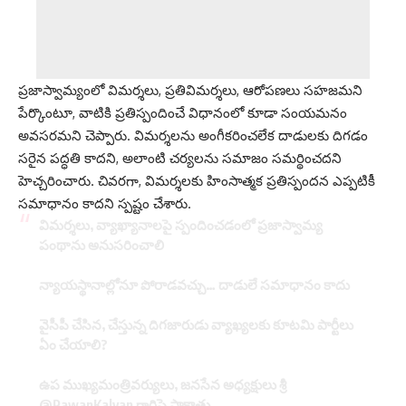
ప్రజాస్వామ్యంలో విమర్శలు, ప్రతివిమర్శలు, ఆరోపణలు సహజమని
పేర్కొంటూ, వాటికి ప్రతిస్పందించే విధానంలో కూడా సంయమనం
అవసరమని చెప్పారు. విమర్శలను అంగీకరించలేక దాడులకు దిగడం
సరైన పద్ధతి కాదని, అలాంటి చర్యలను సమాజం సమర్థించదని
హెచ్చరించారు. చివరగా, విమర్శలకు హింసాత్మక ప్రతిస్పందన ఎప్పటికీ
సమాధానం కాదని స్పష్టం చేశారు.
విమర్శలు, వ్యాఖ్యానాలపై స్పందించడంలో ప్రజాస్వామ్య
పంథాను అనుసరించాలి
న్యాయస్థానాల్లోనూ పోరాడవచ్చు… దాడులే సమాధానం కాదు
వైసీపీ చేసిన, చేస్తున్న దిగజారుడు వ్యాఖ్యలకు కూటమి పార్టీలు
ఏం చేయాలి?
ఉప ముఖ్యమంత్రివర్యులు, జనసేన అధ్యక్షులు శ్రీ
@PawanKalyan
గారిపై సాక్షాత్తు…