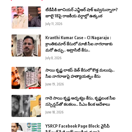
టీడీపీకి జూనియర్ ఎన్టీఆర్ షాక్ ఇవ్వనున్నారా?
జూలై 18పై రాజకీయ వర్గాల్లో ఉత్కంఠ
July 11, 2026
Kranthi Kumar Case – CI Nagaraju :
క్రాంతికుమార్ కేసులో మాజీ సీఐ నాగరాజుకు
మరో ఉచ్చు.. అట్రాసిటీ కేసు..
July 8, 2026
సాయి కృష్ణ లాకప్ డెత్ కేసులో కొత్త మలుపు..
సీఐ నాగరాజుపై హత్యాయత్నం కేసు
June 19, 2026
గాదె సాయి కృష్ణ అదృశ్యం కేసు, కృష్ణలంక సీఐ
సస్పెన్షన్‌తో కలకలం.. సీఎం కీలక ఆదేశాలు
June 18, 2026
YSRCP Facebook Page Block: వైసీపీ