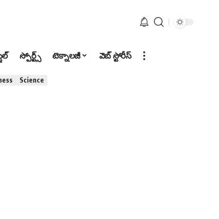
టైల్
స్పోర్ట్స్
టెక్నాలజీ
వెబ్ స్టోరీస్
ness
Science