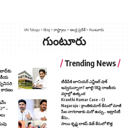
VN Telugu
>
Blog
>
రాష్ట్రాలు
>
ఆంధ్ర ప్రదేశ్
>
గుంటూరు
గుంటూరు
Trending News
ాద్‌కు
జకీయ
టీడీపీకి జూనియర్ ఎన్టీఆర్ షాక్
పనిసరి
ఇవ్వనున్నారా? జూలై 18పై రాజకీయ
 కారణం
వర్గాల్లో ఉత్కంఠ
Kranthi Kumar Case – CI
వేం
Nagaraju : క్రాంతికుమార్ కేసులో మాజీ
్?” –
సీఐ నాగరాజుకు మరో ఉచ్చు.. అట్రాసిటీ
ణలు
కేసు..
డుపు
సాయి కృష్ణ లాకప్ డెత్ కేసులో కొత్త