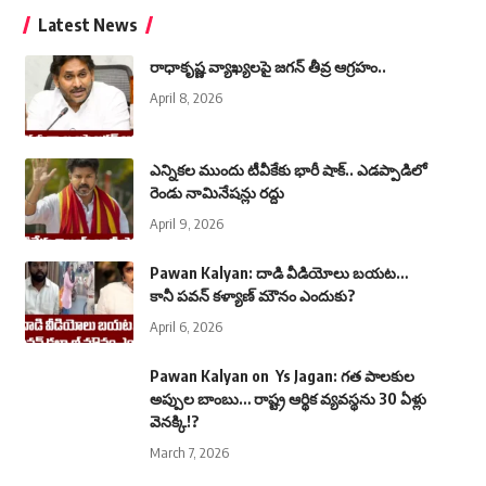
Latest News
రాధాకృష్ణ వ్యాఖ్యలపై జగన్ తీవ్ర ఆగ్రహం..
April 8, 2026
ఎన్నికల ముందు టీవీకేకు భారీ షాక్‌.. ఎడప్పాడిలో
రెండు నామినేషన్లు రద్దు
April 9, 2026
Pawan Kalyan: దాడి వీడియోలు బయట…
కానీ పవన్ కళ్యాణ్ మౌనం ఎందుకు?
April 6, 2026
Pawan Kalyan on Ys Jagan: గత పాలకుల
అప్పుల బాంబు… రాష్ట్ర ఆర్థిక వ్యవస్థను 30 ఏళ్లు
వెనక్కి!?
March 7, 2026