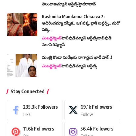
తెలంగాణ
న్యూస్ అప్డేట్స్
హైదరాబాద్
Rashmika Mandanna Chhaava 2:
అదిరిందమ్మా రష్మిక.. ఒక పక్క బ్లాక్ బస్టర్స్.. మరో
పక్క..
ఎంటర్టైన్మెంట్
టాలీవుడ్
న్యూస్ అప్డేట్స్
బాలీవుడ్
మూవీ రివ్యూస్
మంత్రి కొండా సురేఖకు నాగార్జున భారీ షాక్..!
ఎంటర్టైన్మెంట్
టాలీవుడ్
న్యూస్ అప్డేట్స్
Stay Connected
235.3k
Followers
69.1k
Followers
Like
Follow
11.6k
Followers
56.4k
Followers
Pin
Follow