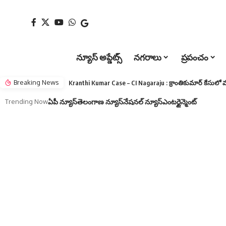
న్యూస్ అప్డేట్స్
నగరాలు
ప్రపంచం
Breaking News
Trending Now
ఏపీ న్యూస్
తెలంగాణ న్యూస్
నేషనల్ న్యూస్
ఎంటర్టైన్మెంట్