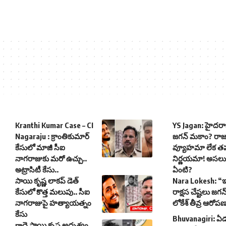
Kranthi Kumar Case – CI
YS Jagan: హైదరాబ
Nagaraju : క్రాంతికుమార్
జగన్ మకాం? రా
కేసులో మాజీ సీఐ
వ్యూహమా లేక తప్
నాగరాజుకు మరో ఉచ్చు..
నిర్ణయమా! అసలు
అట్రాసిటీ కేసు..
ఏంటి?
సాయి కృష్ణ లాకప్ డెత్
Nara Lokesh: “ఇ
కేసులో కొత్త మలుపు.. సీఐ
రాక్షస చేష్టలు జగన
నాగరాజుపై హత్యాయత్నం
లోకేశ్‌ తీవ్ర ఆరోప
కేసు
Bhuvanagiri: ఏ
గాదె సాయి కృష్ణ అదృశ్యం