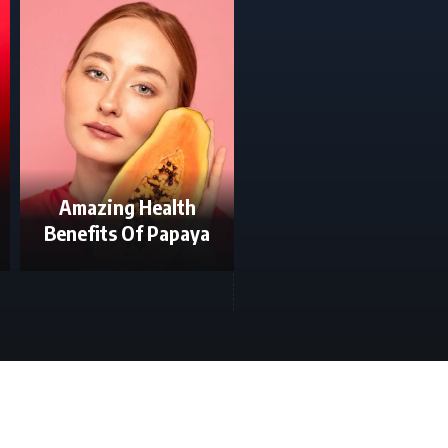
2024 Paris
Paralympics:
Amazing Health
Complete List of 29
Benefits Of Papaya
Indian Medalists