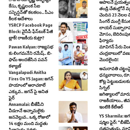
ఆపాలనే ప్రయత్న
కేసు, కృష్ణలంక సీఐ
తండ్రి చేతుల్లోనే 
సస్పెన్షన్‌తో కలకలం.. సీఎం
చెందిన 23 నెలల చి
కీలక ఆదేశాలు
సింగర్ మంగ్లీ కేసులో
YSRCP Facebook Page
లాయర్ సుబ్బారావ
Block: వైసీపీ ఫేస్‌బుక్ పేజీ
మోసం, బెదిరింపు
బ్లాక్! రాజకీయ కుట్రా?
ఫిర్యాదు
Pawan Kalyan: రాజ్యసభ
మావిగన్‌ పేరు విం
కు లింగమనేని రమేష్.. బి-
చంద్రబాబులో వణ
ఫామ్ అందజేసిన పవన్
మొదలైంది!
కళ్యాణ్
అమరావతి చట్టంప
Vangalapudi Anitha
ధన్యవాదాలు, రూ
Fires On YS Jagan: జగన్
కోట్ల పెట్టుబడులకు గ
హయాంలో అరాచకాలే
సిగ్నల్
ఎక్కువ.. జగన్ పై అనిత
జగిత్యాలలో మారు
ఫైర్
రాజకీయాలు.. జీవన్ 
Annamalai: బీజేపీని
ఇంటికి కేటీఆర్
వీడగానే అన్నామలైకు
YS Sharmila: జగన
జనవెల్లువ.. ఒక్క రోజులో
షర్మిల ఫైర్: “బీజేపీ
14 లక్షల మంది మద్దతు
దత్తపుత్రుడు, మావ
పిఠాపురం వ‌ర్మ‌కు