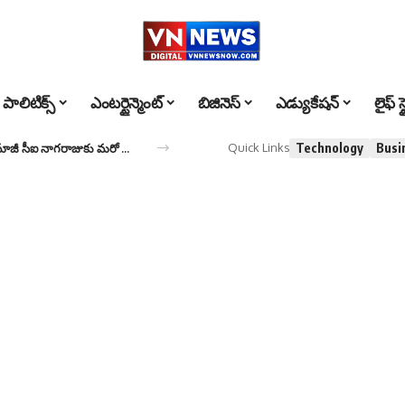
పాలిటిక్స్
ఎంటర్టైన్మెంట్
బిజినెస్
ఎడ్యుకేషన్
లైఫ్ స్
Technology
Busi
Quick Links
Kranthi Kumar Case – CI Nagaraju : క్రాంతికుమార్ కేసులో మాజీ సీఐ నాగరాజుకు మరో ఉచ్చు.. అట్రాసిటీ కేసు..