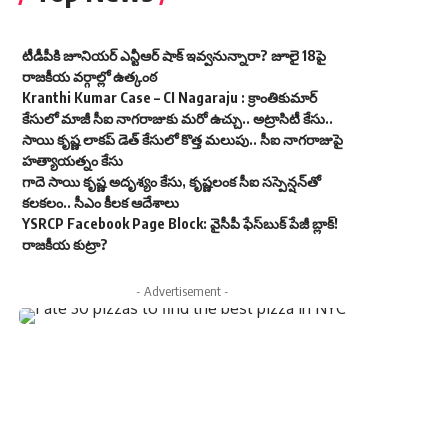
టీడీపీకి జూనియర్ ఎన్టీఆర్ షాక్ ఇవ్వనున్నారా? జూలై 18పై
రాజకీయ వర్గాల్లో ఉత్కంఠ
Kranthi Kumar Case – CI Nagaraju : క్రాంతికుమార్
కేసులో మాజీ సీఐ నాగరాజుకు మరో ఉచ్చు.. అట్రాసిటీ కేసు..
సాయి కృష్ణ లాకప్ డెత్ కేసులో కొత్త మలుపు.. సీఐ నాగరాజుపై
హత్యాయత్నం కేసు
గాదె సాయి కృష్ణ అదృశ్యం కేసు, కృష్ణలంక సీఐ సస్పెన్షన్‌తో
కలకలం.. సీఎం కీలక ఆదేశాలు
YSRCP Facebook Page Block: వైసీపీ ఫేస్‌బుక్ పేజీ బ్లాక్!
రాజకీయ కుట్రా?
- Advertisement -