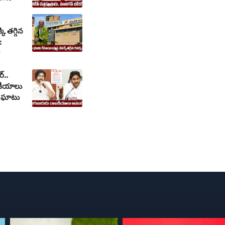
ి తగ్గిన
:
్..
కీయాలు
ై ఘాటు