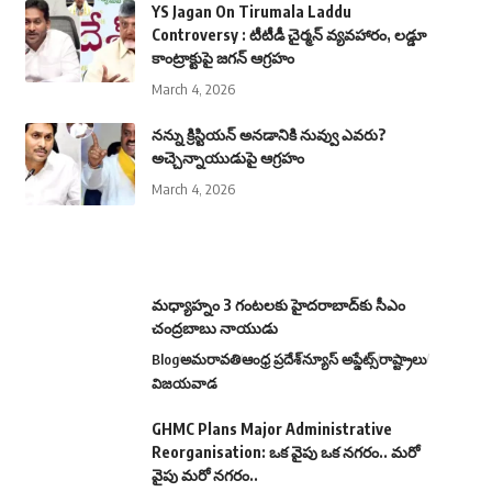
YS Jagan On Tirumala Laddu
Controversy : టీటీడీ చైర్మన్ వ్యవహారం, లడ్డూ
కాంట్రాక్టుపై జగన్ ఆగ్రహం
March 4, 2026
నన్ను క్రిస్టియన్ అనడానికి నువ్వు ఎవరు?
అచ్చెన్నాయుడుపై ఆగ్రహం
March 4, 2026
మధ్యాహ్నం 3 గంటలకు హైదరాబాద్‌కు సీఎం
చంద్రబాబు నాయుడు
Blog
అమరావతి
ఆంధ్ర ప్రదేశ్
న్యూస్ అప్డేట్స్
రాష్ట్రాలు
విజయవాడ
GHMC Plans Major Administrative
Reorganisation: ఒక వైపు ఒక నగరం.. మరో
వైపు మరో నగరం..