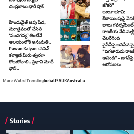
జోకర్”
చంద్రబాబు భారీ షాక్
లులూ భూమి
కేటాయింపుపై వెనక్క
హిందువైతే ఆవు పేడ,
బాబు గవర్నమెంట్
మూత్రముతో చేసిన
రాజకీయ వేడి మళ్లీ
‘పంచగవ్య’ తింటేనే
చెలరేగింది
ఆలయంలోకి అనుమతి..
వైసీపీపై జనసేన ఫైర
Pawan Kalyan : పవన్
“దిగజారుడు రాజ
కళ్యాణ్ మీరు త్వరగా
ఆపండి” – జగన్‌ప
కోలుకోవాలి.. ప్రధాని మోదీ
ఆరోపణలు
ఫోన్..
More Wolrd Trending
India
USA
UK
Australia
Stories