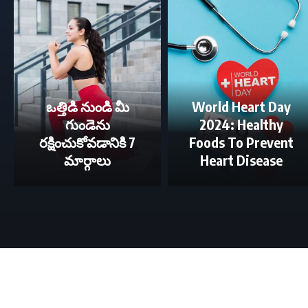
ఒత్తిడి నుండి మీ
World Heart Day
గుండెను
2024: Healthy
రక్షించుకోవడానికి 7
Foods To Prevent
మార్గాలు
Heart Disease