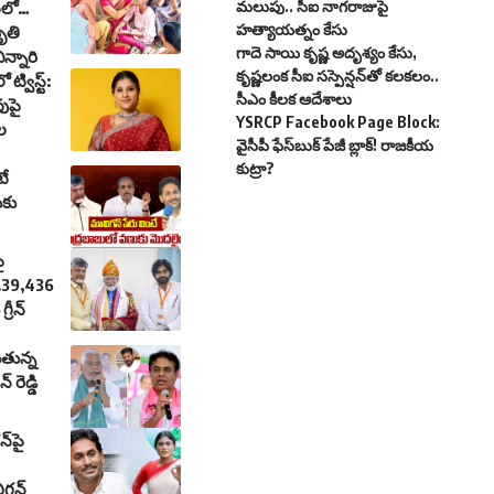
మలుపు.. సీఐ నాగరాజుపై
ంలో…
హత్యాయత్నం కేసు
మృతి
గాదె సాయి కృష్ణ అదృశ్యం కేసు,
న్నారి
కృష్ణలంక సీఐ సస్పెన్షన్‌తో కలకలం..
 ట్విస్ట్:
సీఎం కీలక ఆదేశాలు
ుపై
YSRCP Facebook Page Block:
ల
వైసీపీ ఫేస్‌బుక్ పేజీ బ్లాక్! రాజకీయ
కుట్రా?
టే
ుకు
ై
.39,436
్రీన్
తున్న
రెడ్డి
్‌పై
ిగన్