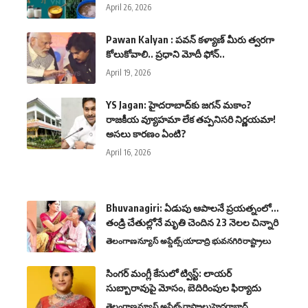
April 26, 2026
Pawan Kalyan : పవన్ కళ్యాణ్ మీరు త్వరగా
కోలుకోవాలి.. ప్రధాని మోదీ ఫోన్..
April 19, 2026
YS Jagan: హైదరాబాద్‌కు జగన్ మకాం?
రాజకీయ వ్యూహమా లేక తప్పనిసరి నిర్ణయమా!
అసలు కారణం ఏంటి?
April 16, 2026
Bhuvanagiri: ఏడుపు ఆపాలనే ప్రయత్నంలో…
తండ్రి చేతుల్లోనే మృతి చెందిన 23 నెలల చిన్నారి
తెలంగాణ
న్యూస్ అప్డేట్స్
యాదాద్రి భువనగిరి
రాష్ట్రాలు
సింగర్ మంగ్లీ కేసులో ట్విస్ట్: లాయర్
సుబ్బారావుపై మోసం, బెదిరింపుల ఫిర్యాదు
తెలంగాణ
న్యూస్ అప్డేట్స్
రాష్ట్రాలు
హైదరాబాద్