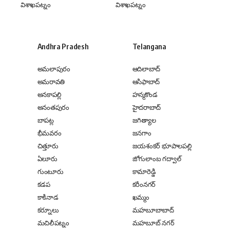
విశాఖపట్నం
విశాఖపట్నం
Andhra Pradesh
Telangana
అమలాపురం
ఆదిలాబాద్
అమరావతి
ఆసిఫాబాద్
అనకాపల్లి
హన్మకొండ
అనంతపురం
హైదరాబాద్
బాపట్ల
జగిత్యాల
భీమవరం
జనగాం
చిత్తూరు
జయశంకర్ భూపాలపల్లి
ఏలూరు
జోగులాంబ గద్వాల్
గుంటూరు
కామారెడ్డి
కడప
కరీంనగర్
కాకినాడ
ఖమ్మం
కర్నూలు
మహబూబాబాద్
మచిలీపట్నం
మహబూబ్ నగర్