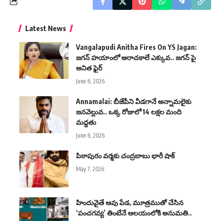
Latest News
Vangalapudi Anitha Fires On YS Jagan:
జగన్ హయాంలో అరాచకాలే ఎక్కువ.. జగన్ పై
అనిత ఫైర్
June 6, 2026
Annamalai: బీజేపీని వీడగానే అన్నామలైకు
జనవెల్లువ.. ఒక్క రోజులో 14 లక్షల మంది
మద్దతు
June 6, 2026
పిఠాపురం వ‌ర్మ‌కు చంద్రబాబు భారీ షాక్
May 7, 2026
హిందువైతే ఆవు పేడ, మూత్రముతో చేసిన
‘పంచగవ్య’ తింటేనే ఆలయంలోకి అనుమతి..