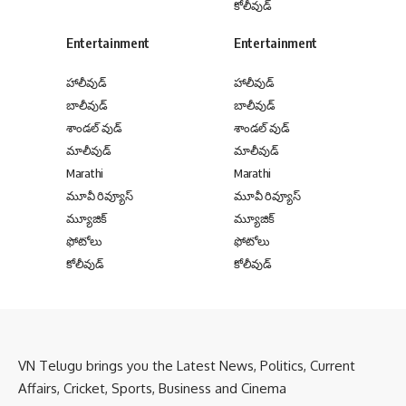
కోలీవుడ్
Entertainment
Entertainment
హాలీవుడ్
హాలీవుడ్
బాలీవుడ్
బాలీవుడ్
శాండల్ వుడ్
శాండల్ వుడ్
మాలీవుడ్
మాలీవుడ్
Marathi
Marathi
మూవీ రివ్యూస్
మూవీ రివ్యూస్
మ్యూజిక్
మ్యూజిక్
ఫోటోలు
ఫోటోలు
కోలీవుడ్
కోలీవుడ్
VN Telugu brings you the Latest News, Politics, Current
Affairs, Cricket, Sports, Business and Cinema