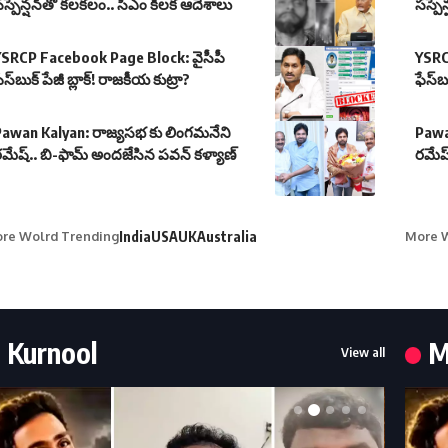
స్పెన్షన్‌తో కలకలం.. సీఎం కీలక ఆదేశాలు
సస్పె
YSRCP Facebook Page Block: వైసీపీ
YSRC
ేస్‌బుక్ పేజీ బ్లాక్! రాజకీయ కుట్రా?
ఫేస్‌బ
Pawan Kalyan: రాజ్యసభ కు లింగమనేని
Pawa
మేష్.. బి-ఫామ్ అందజేసిన పవన్ కళ్యాణ్
రమేష్
re Wolrd Trending
India
USA
UK
Australia
More W
Kurnool
M
View all