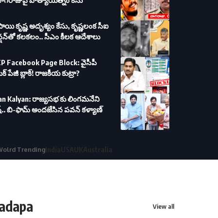
నాగరాజుపై హత్యాయత్నం కేసు
సాయి కృష్ణ అదృశ్యం కేసు, కృష్ణలంక సీఐ
న్షన్‌తో కలకలం.. సీఎం కీలక ఆదేశాలు
P Facebook Page Block: వైసీపీ
ుక్ పేజీ బ్లాక్! రాజకీయ కుట్రా?
n Kalyan: రాజ్యసభ కు లింగమనేని
.. బి-ఫామ్ అందజేసిన పవన్ కళ్యాణ్
olrd Trending
India
USA
UK
Australia
adapa
View all