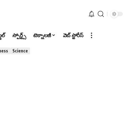
టైల్
స్పోర్ట్స్
టెక్నాలజీ
వెబ్ స్టోరీస్
ness
Science