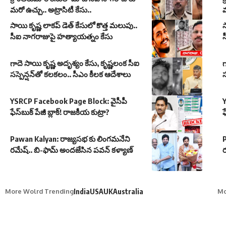
మరో ఉచ్చు.. అట్రాసిటీ కేసు..
మ
సాయి కృష్ణ లాకప్ డెత్ కేసులో కొత్త మలుపు..
స
సీఐ నాగరాజుపై హత్యాయత్నం కేసు
గాదె సాయి కృష్ణ అదృశ్యం కేసు, కృష్ణలంక సీఐ
గ
సస్పెన్షన్‌తో కలకలం.. సీఎం కీలక ఆదేశాలు
స
YSRCP Facebook Page Block: వైసీపీ
ఫేస్‌బుక్ పేజీ బ్లాక్! రాజకీయ కుట్రా?
ఫ
Pawan Kalyan: రాజ్యసభ కు లింగమనేని
రమేష్.. బి-ఫామ్ అందజేసిన పవన్ కళ్యాణ్
ర
More Wolrd Trending
India
USA
UK
Australia
Mo