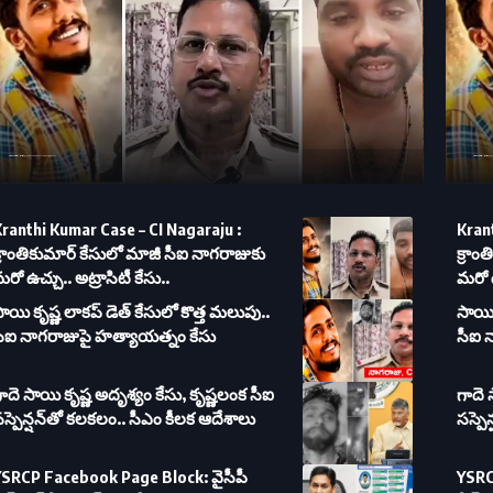
Kranthi Kumar Case – CI Nagaraju : క్రాంతికుమార్ కేసులో మాజీ సీఐ నాగరాజుకు మరో ఉచ్చు.. అట్రాసిటీ కేసు..
Kranthi Kumar Case – CI Nagaraju : క్రాంతికు
ranthi Kumar Case – CI Nagaraju :
Krant
్రాంతికుమార్ కేసులో మాజీ సీఐ నాగరాజుకు
క్రాం
రో ఉచ్చు.. అట్రాసిటీ కేసు..
మరో ఉ
ాయి కృష్ణ లాకప్ డెత్ కేసులో కొత్త మలుపు..
సాయి 
సీఐ నాగరాజుపై హత్యాయత్నం కేసు
సీఐ 
ాదె సాయి కృష్ణ అదృశ్యం కేసు, కృష్ణలంక సీఐ
గాదె 
స్పెన్షన్‌తో కలకలం.. సీఎం కీలక ఆదేశాలు
సస్పె
YSRCP Facebook Page Block: వైసీపీ
YSRC