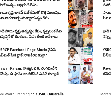
రో ఉచ్చు.. అట్రాసిటీ కేసు..
మరో ఉ
ాయి కృష్ణ లాకప్ డెత్ కేసులో కొత్త మలుపు..
సాయి 
సీఐ నాగరాజుపై హత్యాయత్నం కేసు
సీఐ 
ాదె సాయి కృష్ణ అదృశ్యం కేసు, కృష్ణలంక సీఐ
గాదె 
స్పెన్షన్‌తో కలకలం.. సీఎం కీలక ఆదేశాలు
సస్పె
YSRCP Facebook Page Block: వైసీపీ
YSRC
ేస్‌బుక్ పేజీ బ్లాక్! రాజకీయ కుట్రా?
ఫేస్‌బ
Pawan Kalyan: రాజ్యసభ కు లింగమనేని
Pawa
మేష్.. బి-ఫామ్ అందజేసిన పవన్ కళ్యాణ్
రమేష్
re Wolrd Trending
India
USA
UK
Australia
More W