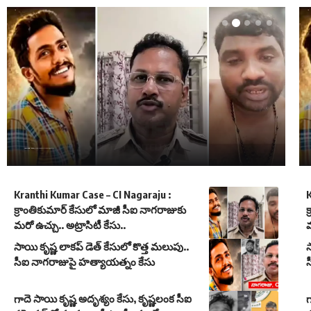
Kranthi Kumar Case – CI Nagaraju : క్రాంతికుమార్ కేసులో మాజీ సీఐ నాగరాజుకు మరో ఉచ్చు.. అట్రాసిటీ కేసు..
Kranthi Kumar Case – CI Nagaraju :
K
క్రాంతికుమార్ కేసులో మాజీ సీఐ నాగరాజుకు
క
మరో ఉచ్చు.. అట్రాసిటీ కేసు..
మ
సాయి కృష్ణ లాకప్ డెత్ కేసులో కొత్త మలుపు..
స
సీఐ నాగరాజుపై హత్యాయత్నం కేసు
గాదె సాయి కృష్ణ అదృశ్యం కేసు, కృష్ణలంక సీఐ
గ