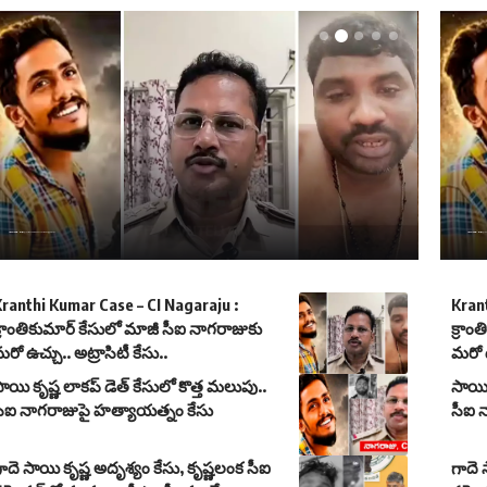
Kranthi Kumar Case – CI Nagaraju : క్రాంతికుమార్ కేసులో మాజీ సీఐ నాగరాజుకు మరో ఉచ్చు.. అట్రాసిటీ కేసు..
Kranthi Kumar Case – CI Nagaraju : క్రాంతికు
ranthi Kumar Case – CI Nagaraju :
Krant
్రాంతికుమార్ కేసులో మాజీ సీఐ నాగరాజుకు
క్రాం
రో ఉచ్చు.. అట్రాసిటీ కేసు..
మరో ఉ
ాయి కృష్ణ లాకప్ డెత్ కేసులో కొత్త మలుపు..
సాయి 
సీఐ నాగరాజుపై హత్యాయత్నం కేసు
సీఐ 
ాదె సాయి కృష్ణ అదృశ్యం కేసు, కృష్ణలంక సీఐ
గాదె 