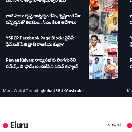
సీఐ నాగరాజుపై హత్యాయత్నం కేసు
గాదె సాయి కృష్ణ అదృశ్యం కేసు, కృష్ణలంక సీఐ
గ
సస్పెన్షన్‌తో కలకలం.. సీఎం కీలక ఆదేశాలు
స
YSRCP Facebook Page Block: వైసీపీ
ఫేస్‌బుక్ పేజీ బ్లాక్! రాజకీయ కుట్రా?
ఫ
Pawan Kalyan: రాజ్యసభ కు లింగమనేని
రమేష్.. బి-ఫామ్ అందజేసిన పవన్ కళ్యాణ్
ర
More Wolrd Trending
India
USA
UK
Australia
Mo
Eluru
View all