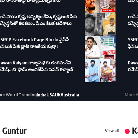
సీఐ నాగరాజుపై హత్యాయత్నం కేసు
సీఐ 
ాదె సాయి కృష్ణ అదృశ్యం కేసు, కృష్ణలంక సీఐ
గాదె 
స్పెన్షన్‌తో కలకలం.. సీఎం కీలక ఆదేశాలు
సస్పె
YSRCP Facebook Page Block: వైసీపీ
YSRC
ేస్‌బుక్ పేజీ బ్లాక్! రాజకీయ కుట్రా?
ఫేస్‌బ
Pawan Kalyan: రాజ్యసభ కు లింగమనేని
Pawa
మేష్.. బి-ఫామ్ అందజేసిన పవన్ కళ్యాణ్
రమేష్
re Wolrd Trending
India
USA
UK
Australia
More W
Guntur
K
View all