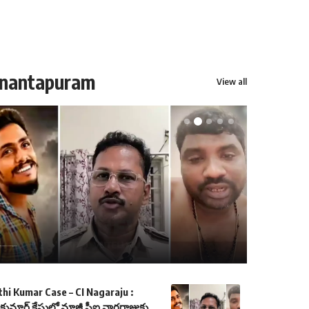
nantapuram
View all
మార్ కేసులో మాజీ సీఐ నాగరాజుకు మరో ఉచ్చు.. అట్రాసిటీ కేసు..
hi Kumar Case – CI Nagaraju :
తికుమార్ కేసులో మాజీ సీఐ నాగరాజుకు