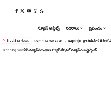
న్యూస్ అప్డేట్స్
నగరాలు
ప్రపంచం
Breaking News
Trending Now
ఏపీ న్యూస్
తెలంగాణ న్యూస్
నేషనల్ న్యూస్
ఎంటర్టైన్మెంట్