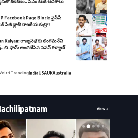
న్షన్‌తో కలకలం.. సీఎం కీలక ఆదేశాలు
P Facebook Page Block: వైసీపీ
ుక్ పేజీ బ్లాక్! రాజకీయ కుట్రా?
n Kalyan: రాజ్యసభ కు లింగమనేని
.. బి-ఫామ్ అందజేసిన పవన్ కళ్యాణ్
olrd Trending
India
USA
UK
Australia
achilipatnam
View all