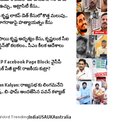
చ్చు.. అట్రాసిటీ కేసు..
కృష్ణ లాకప్ డెత్ కేసులో కొత్త మలుపు..
నాగరాజుపై హత్యాయత్నం కేసు
సాయి కృష్ణ అదృశ్యం కేసు, కృష్ణలంక సీఐ
న్షన్‌తో కలకలం.. సీఎం కీలక ఆదేశాలు
P Facebook Page Block: వైసీపీ
ుక్ పేజీ బ్లాక్! రాజకీయ కుట్రా?
n Kalyan: రాజ్యసభ కు లింగమనేని
.. బి-ఫామ్ అందజేసిన పవన్ కళ్యాణ్
olrd Trending
India
USA
UK
Australia