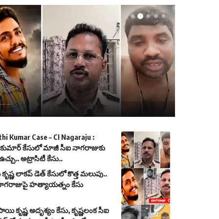
మార్ కేసులో మాజీ సీఐ నాగరాజుకు మరో ఉచ్చు.. అట్రాసిటీ కేసు..
hi Kumar Case – CI Nagaraju :
తికుమార్ కేసులో మాజీ సీఐ నాగరాజుకు
చ్చు.. అట్రాసిటీ కేసు..
కృష్ణ లాకప్ డెత్ కేసులో కొత్త మలుపు..
నాగరాజుపై హత్యాయత్నం కేసు
సాయి కృష్ణ అదృశ్యం కేసు, కృష్ణలంక సీఐ