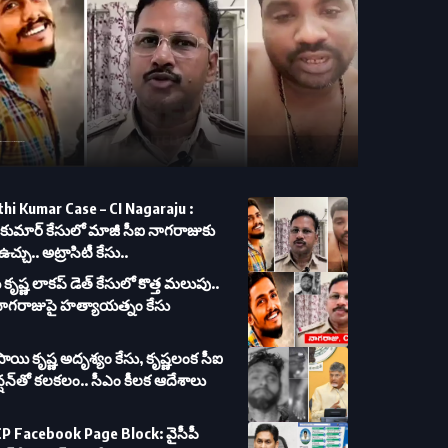
మార్ కేసులో మాజీ సీఐ నాగరాజుకు మరో ఉచ్చు.. అట్రాసిటీ కేసు..
hi Kumar Case – CI Nagaraju :
తికుమార్ కేసులో మాజీ సీఐ నాగరాజుకు
చ్చు.. అట్రాసిటీ కేసు..
కృష్ణ లాకప్ డెత్ కేసులో కొత్త మలుపు..
నాగరాజుపై హత్యాయత్నం కేసు
సాయి కృష్ణ అదృశ్యం కేసు, కృష్ణలంక సీఐ
న్షన్‌తో కలకలం.. సీఎం కీలక ఆదేశాలు
P Facebook Page Block: వైసీపీ