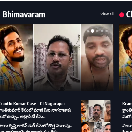
Bhimavaram
C
View all
Kranthi Kumar Case – CI Nagaraju : క్రాంతికుమార్ కేసులో మాజీ సీఐ నాగరాజుకు మరో ఉచ్చు.. అట్రాసిటీ కేసు..
Kranthi Kumar Case – CI Nagaraju : క్రాంతికు
ranthi Kumar Case – CI Nagaraju :
Krant
్రాంతికుమార్ కేసులో మాజీ సీఐ నాగరాజుకు
క్రాం
రో ఉచ్చు.. అట్రాసిటీ కేసు..
మరో ఉ
ాయి కృష్ణ లాకప్ డెత్ కేసులో కొత్త మలుపు..
సాయి 