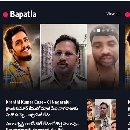
Bapatla
View all
Kranthi Kumar Case – CI Nagaraju : క్రాంతికుమార్ కేసులో మాజీ సీఐ నాగరాజుకు మరో ఉచ్చు.. అట్రాసిటీ కేసు..
Kranthi Kumar Case – CI Nagaraju :
K
క్రాంతికుమార్ కేసులో మాజీ సీఐ నాగరాజుకు
క
మరో ఉచ్చు.. అట్రాసిటీ కేసు..
మ
సాయి కృష్ణ లాకప్ డెత్ కేసులో కొత్త మలుపు..
స