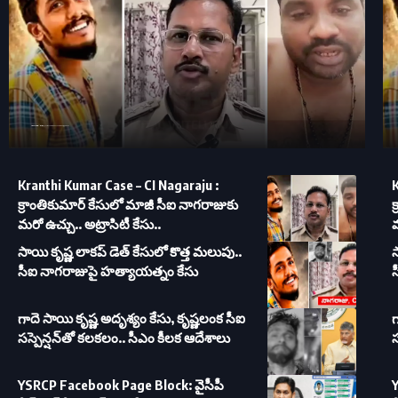
Kranthi Kumar Case – CI Nagaraju : క్రాంతికుమార్ కేసులో మాజీ సీఐ నాగరాజుకు మరో ఉచ్చు.. అట్రాసిటీ కేసు..
Kranthi Kumar Case – CI Nagaraju :
K
క్రాంతికుమార్ కేసులో మాజీ సీఐ నాగరాజుకు
క
మరో ఉచ్చు.. అట్రాసిటీ కేసు..
మ
సాయి కృష్ణ లాకప్ డెత్ కేసులో కొత్త మలుపు..
స
సీఐ నాగరాజుపై హత్యాయత్నం కేసు
గాదె సాయి కృష్ణ అదృశ్యం కేసు, కృష్ణలంక సీఐ
గ
సస్పెన్షన్‌తో కలకలం.. సీఎం కీలక ఆదేశాలు
స
YSRCP Facebook Page Block: వైసీపీ