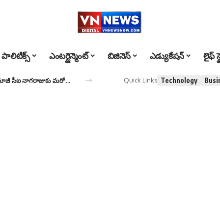
పాలిటిక్స్
ఎంటర్టైన్మెంట్
బిజినెస్
ఎడ్యుకేషన్
లైఫ్ స్
Technology
Busi
Quick Links
Kranthi Kumar Case – CI Nagaraju : క్రాంతికుమార్ కేసులో మాజీ సీఐ నాగరాజుకు మరో ఉచ్చు.. అట్రాసిటీ కేసు..