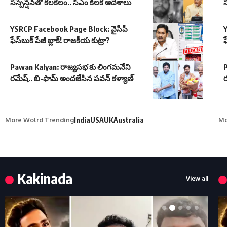
సస్పెన్షన్‌తో కలకలం.. సీఎం కీలక ఆదేశాలు
స
YSRCP Facebook Page Block: వైసీపీ
ఫేస్‌బుక్ పేజీ బ్లాక్! రాజకీయ కుట్రా?
ఫ
Pawan Kalyan: రాజ్యసభ కు లింగమనేని
రమేష్.. బి-ఫామ్ అందజేసిన పవన్ కళ్యాణ్
ర
More Wolrd Trending
India
USA
UK
Australia
Mo
Kakinada
View all