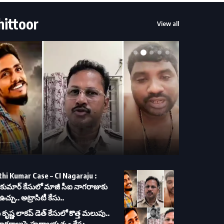
hittoor
View all
మార్ కేసులో మాజీ సీఐ నాగరాజుకు మరో ఉచ్చు.. అట్రాసిటీ కేసు..
hi Kumar Case – CI Nagaraju :
తికుమార్ కేసులో మాజీ సీఐ నాగరాజుకు
చ్చు.. అట్రాసిటీ కేసు..
కృష్ణ లాకప్ డెత్ కేసులో కొత్త మలుపు..