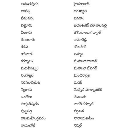
అనంతపురం
హైదరాబాద్
బాపట్ల
జగిత్యాల
భీమవరం
జనగాం
చిత్తూరు
జయశంకర్ భూపాలపల్లి
ఏలూరు
జోగులాంబ గద్వాల్
గుంటూరు
కామారెడ్డి
కడప
కరీంనగర్
కాకినాడ
ఖమ్మం
కర్నూలు
మహబూబాబాద్
మచిలీపట్నం
మహబూబ్ నగర్
నంద్యాల
మంచిర్యాల
నరసరావుపేట
మెదక్
నెల్లూరు
మేడ్చల్-మల్కాజిగిరి
ఒంగోలు
ములుగు
పార్వతీపురం
నాగర్ కర్నూల్
పుట్టపర్తి
నల్గొండ
రాజమహేంద్రవరం
నారాయణపేట
రాయచోటి
నిర్మల్