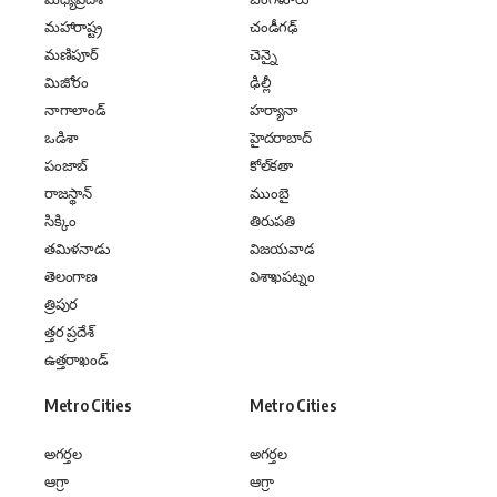
మహారాష్ట్ర
చండీగఢ్
మణిపూర్
చెన్నై
మిజోరం
ఢిల్లీ
నాగాలాండ్
హర్యానా
ఒడిశా
హైదరాబాద్
పంజాబ్
కోల్‌కతా
రాజస్థాన్
ముంబై
సిక్కిం
తిరుపతి
తమిళనాడు
విజయవాడ
తెలంగాణ
విశాఖపట్నం
త్రిపుర
త్తర ప్రదేశ్
ఉత్తరాఖండ్
Metro Cities
Metro Cities
అగర్తల
అగర్తల
ఆగ్రా
ఆగ్రా