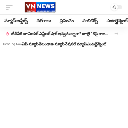
న్యూస్ అప్డేట్స్
నగరాలు
ప్రపంచం
పాలిటిక్స్
ఎంటర్టైన్మెంట్
Kranthi Kumar Case – CI Nagaraju : క్రాంతికుమార్ కేసులో మాజీ సీఐ నాగరాజుకు మరో ఉచ్చు.. అట్రాసిటీ కేసు..
ఏపీ న్యూస్
తెలంగాణ న్యూస్
నేషనల్ న్యూస్
ఎంటర్టైన్మెంట్
Trending Now