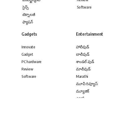
సైన్స్
Software
టెక్నాలజీ
ఫ్యాషన్
Gadgets
Entertainment
Innovate
హాలీవుడ్
Gadget
బాలీవుడ్
PC hardware
శాండల్ వుడ్
Review
మాలీవుడ్
Software
Marathi
మూవీ రివ్యూస్
మ్యూజిక్
ఫోటోలు
కోలీవుడ్
Entertainment
Entertainment
హాలీవుడ్
హాలీవుడ్