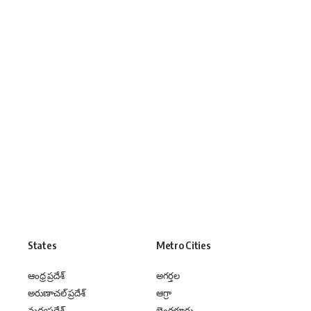
States
Metro Cities
ఆంధ్ర ప్రదేశ్
అగర్తల
అరుణాచల్ ప్రదేశ్
ఆగ్రా
మధ్యప్రదేశ్
బెంగళూరు