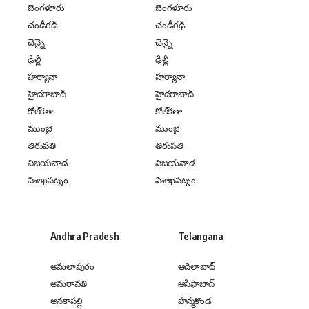
బెంగళూరు
బెంగళూరు
చండీగఢ్
చండీగఢ్
చెన్నై
చెన్నై
ఢిల్లీ
ఢిల్లీ
హర్యానా
హర్యానా
హైదరాబాద్
హైదరాబాద్
కోల్‌కతా
కోల్‌కతా
ముంబై
ముంబై
తిరుపతి
తిరుపతి
విజయవాడ
విజయవాడ
విశాఖపట్నం
విశాఖపట్నం
Andhra Pradesh
Telangana
అమలాపురం
ఆదిలాబాద్
అమరావతి
ఆసిఫాబాద్
అనకాపల్లి
హన్మకొండ