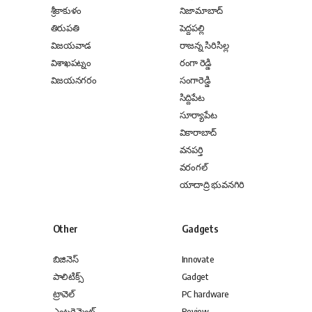
శ్రీకాకుళం
నిజామాబాద్
తిరుపతి
పెద్దపల్లి
విజయవాడ
రాజన్న సిరిసిల్ల
విశాఖపట్నం
రంగా రెడ్డి
విజయనగరం
సంగారెడ్డి
సిద్దిపేట
సూర్యాపేట
వికారాబాద్
వనపర్తి
వరంగల్
యాదాద్రి భువనగిరి
Other
Gadgets
బిజినెస్
Innovate
పాలిటిక్స్
Gadget
ట్రావెల్
PC hardware
ఎంటర్టైన్మెంట్
Review