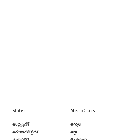
States
Metro Cities
ఆంధ్ర ప్రదేశ్
అగర్తల
అరుణాచల్ ప్రదేశ్
ఆగ్రా
మధ్యప్రదేశ్
బెంగళూరు