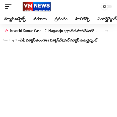
న్యూస్ అప్డేట్స్
నగరాలు
ప్రపంచం
పాలిటిక్స్
ఎంటర్టైన్మెంట్
Kranthi Kumar Case – CI Nagaraju : క్రాంతికుమార్ కేసులో మాజీ సీఐ నాగరాజుకు మరో ఉచ్చు.. అట్రాసిటీ కేసు..
ఏపీ న్యూస్
తెలంగాణ న్యూస్
నేషనల్ న్యూస్
ఎంటర్టైన్మెంట్
Trending Now