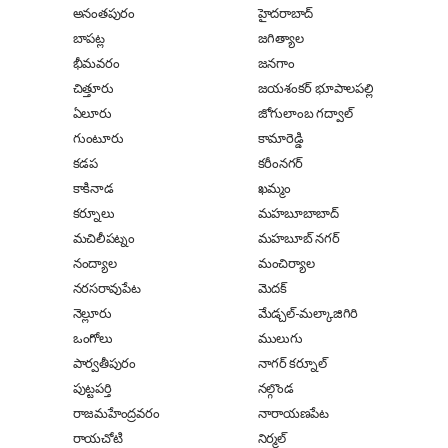
అనంతపురం
హైదరాబాద్
బాపట్ల
జగిత్యాల
భీమవరం
జనగాం
చిత్తూరు
జయశంకర్ భూపాలపల్లి
ఏలూరు
జోగులాంబ గద్వాల్
గుంటూరు
కామారెడ్డి
కడప
కరీంనగర్
కాకినాడ
ఖమ్మం
కర్నూలు
మహబూబాబాద్
మచిలీపట్నం
మహబూబ్ నగర్
నంద్యాల
మంచిర్యాల
నరసరావుపేట
మెదక్
నెల్లూరు
మేడ్చల్-మల్కాజిగిరి
ఒంగోలు
ములుగు
పార్వతీపురం
నాగర్ కర్నూల్
పుట్టపర్తి
నల్గొండ
రాజమహేంద్రవరం
నారాయణపేట
రాయచోటి
నిర్మల్