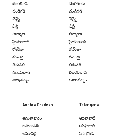
బెంగళూరు
బెంగళూరు
చండీగఢ్
చండీగఢ్
చెన్నై
చెన్నై
ఢిల్లీ
ఢిల్లీ
హర్యానా
హర్యానా
హైదరాబాద్
హైదరాబాద్
కోల్‌కతా
కోల్‌కతా
ముంబై
ముంబై
తిరుపతి
తిరుపతి
విజయవాడ
విజయవాడ
విశాఖపట్నం
విశాఖపట్నం
Andhra Pradesh
Telangana
అమలాపురం
ఆదిలాబాద్
అమరావతి
ఆసిఫాబాద్
అనకాపల్లి
హన్మకొండ