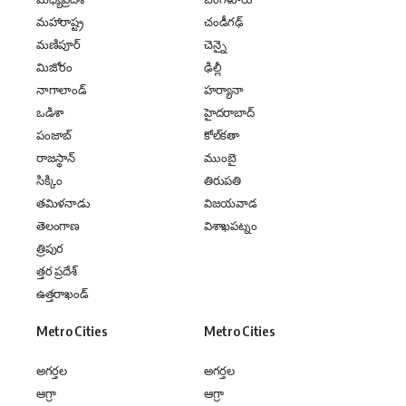
మహారాష్ట్ర
చండీగఢ్
మణిపూర్
చెన్నై
మిజోరం
ఢిల్లీ
నాగాలాండ్
హర్యానా
ఒడిశా
హైదరాబాద్
పంజాబ్
కోల్‌కతా
రాజస్థాన్
ముంబై
సిక్కిం
తిరుపతి
తమిళనాడు
విజయవాడ
తెలంగాణ
విశాఖపట్నం
త్రిపుర
త్తర ప్రదేశ్
ఉత్తరాఖండ్
Metro Cities
Metro Cities
అగర్తల
అగర్తల
ఆగ్రా
ఆగ్రా