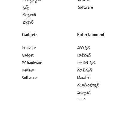
సైన్స్
Software
టెక్నాలజీ
ఫ్యాషన్
Gadgets
Entertainment
Innovate
హాలీవుడ్
Gadget
బాలీవుడ్
PC hardware
శాండల్ వుడ్
Review
మాలీవుడ్
Software
Marathi
మూవీ రివ్యూస్
మ్యూజిక్
ఫోటోలు
కోలీవుడ్
Entertainment
Entertainment
హాలీవుడ్
హాలీవుడ్