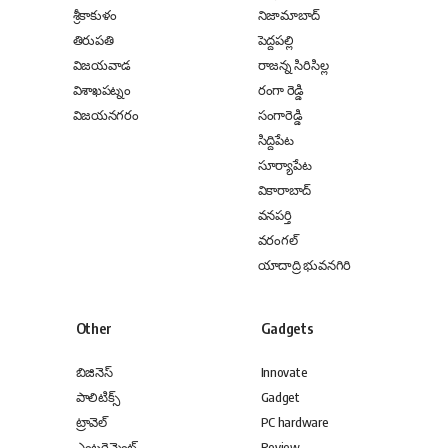
శ్రీకాకుళం
నిజామాబాద్
తిరుపతి
పెద్దపల్లి
విజయవాడ
రాజన్న సిరిసిల్ల
విశాఖపట్నం
రంగా రెడ్డి
విజయనగరం
సంగారెడ్డి
సిద్దిపేట
సూర్యాపేట
వికారాబాద్
వనపర్తి
వరంగల్
యాదాద్రి భువనగిరి
Other
Gadgets
బిజినెస్
Innovate
పాలిటిక్స్
Gadget
ట్రావెల్
PC hardware
ఎంటర్టైన్మెంట్
Review