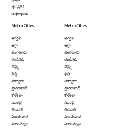
త్తర ప్రదేశ్
ఉత్తరాఖండ్
Metro Cities
Metro Cities
అగర్తల
అగర్తల
ఆగ్రా
ఆగ్రా
బెంగళూరు
బెంగళూరు
చండీగఢ్
చండీగఢ్
చెన్నై
చెన్నై
ఢిల్లీ
ఢిల్లీ
హర్యానా
హర్యానా
హైదరాబాద్
హైదరాబాద్
కోల్‌కతా
కోల్‌కతా
ముంబై
ముంబై
తిరుపతి
తిరుపతి
విజయవాడ
విజయవాడ
విశాఖపట్నం
విశాఖపట్నం