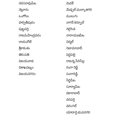
నరసరావుపేట
మెదక్
నెల్లూరు
మేడ్చల్-మల్కాజిగిరి
ఒంగోలు
ములుగు
పార్వతీపురం
నాగర్ కర్నూల్
పుట్టపర్తి
నల్గొండ
రాజమహేంద్రవరం
నారాయణపేట
రాయచోటి
నిర్మల్
శ్రీకాకుళం
నిజామాబాద్
తిరుపతి
పెద్దపల్లి
విజయవాడ
రాజన్న సిరిసిల్ల
విశాఖపట్నం
రంగా రెడ్డి
విజయనగరం
సంగారెడ్డి
సిద్దిపేట
సూర్యాపేట
వికారాబాద్
వనపర్తి
వరంగల్
యాదాద్రి భువనగిరి