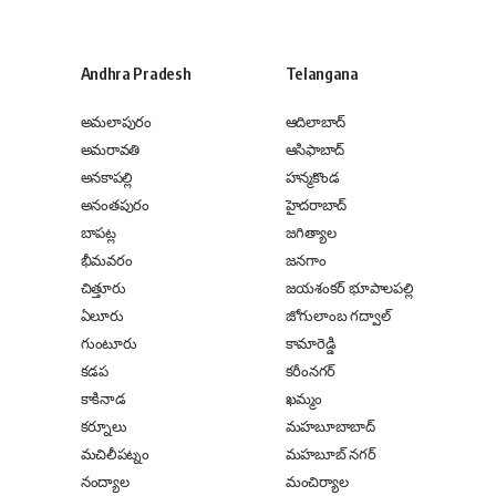
Andhra Pradesh
Telangana
అమలాపురం
ఆదిలాబాద్
అమరావతి
ఆసిఫాబాద్
అనకాపల్లి
హన్మకొండ
అనంతపురం
హైదరాబాద్
బాపట్ల
జగిత్యాల
భీమవరం
జనగాం
చిత్తూరు
జయశంకర్ భూపాలపల్లి
ఏలూరు
జోగులాంబ గద్వాల్
గుంటూరు
కామారెడ్డి
కడప
కరీంనగర్
కాకినాడ
ఖమ్మం
కర్నూలు
మహబూబాబాద్
మచిలీపట్నం
మహబూబ్ నగర్
నంద్యాల
మంచిర్యాల