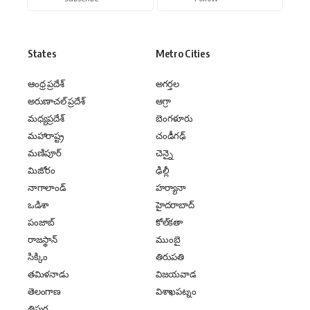
States
Metro Cities
ఆంధ్ర ప్రదేశ్
అగర్తల
అరుణాచల్ ప్రదేశ్
ఆగ్రా
మధ్యప్రదేశ్
బెంగళూరు
మహారాష్ట్ర
చండీగఢ్
మణిపూర్
చెన్నై
మిజోరం
ఢిల్లీ
నాగాలాండ్
హర్యానా
ఒడిశా
హైదరాబాద్
పంజాబ్
కోల్‌కతా
రాజస్థాన్
ముంబై
సిక్కిం
తిరుపతి
తమిళనాడు
విజయవాడ
తెలంగాణ
విశాఖపట్నం
త్రిపుర