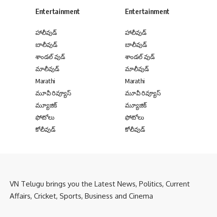
Entertainment
Entertainment
హాలీవుడ్
హాలీవుడ్
బాలీవుడ్
బాలీవుడ్
శాండల్ వుడ్
శాండల్ వుడ్
మాలీవుడ్
మాలీవుడ్
Marathi
Marathi
మూవీ రివ్యూస్
మూవీ రివ్యూస్
మ్యూజిక్
మ్యూజిక్
ఫోటోలు
ఫోటోలు
కోలీవుడ్
కోలీవుడ్
VN Telugu brings you the Latest News, Politics, Current
Affairs, Cricket, Sports, Business and Cinema