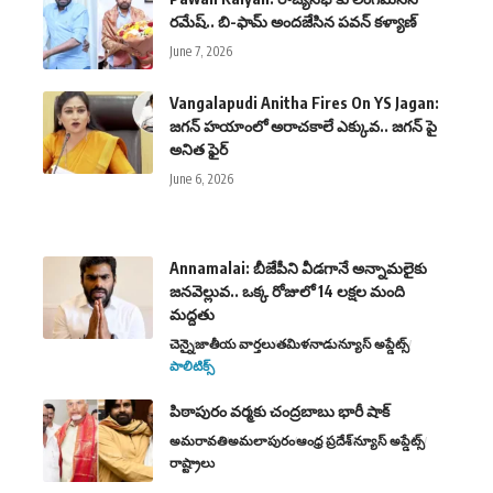
రమేష్.. బి-ఫామ్ అందజేసిన పవన్ కళ్యాణ్
June 7, 2026
Vangalapudi Anitha Fires On YS Jagan:
జగన్ హయాంలో అరాచకాలే ఎక్కువ.. జగన్ పై
అనిత ఫైర్
June 6, 2026
Annamalai: బీజేపీని వీడగానే అన్నామలైకు
జనవెల్లువ.. ఒక్క రోజులో 14 లక్షల మంది
మద్దతు
చెన్నై
జాతీయ వార్తలు
తమిళనాడు
న్యూస్ అప్డేట్స్
పాలిటిక్స్
పిఠాపురం వ‌ర్మ‌కు చంద్రబాబు భారీ షాక్
అమరావతి
అమలాపురం
ఆంధ్ర ప్రదేశ్
న్యూస్ అప్డేట్స్
రాష్ట్రాలు