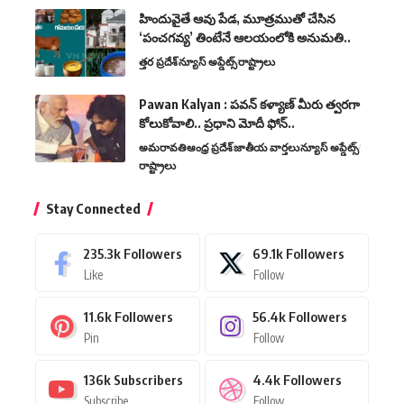
హిందువైతే ఆవు పేడ, మూత్రముతో చేసిన
‘పంచగవ్య’ తింటేనే ఆలయంలోకి అనుమతి..
త్తర ప్రదేశ్
న్యూస్ అప్డేట్స్
రాష్ట్రాలు
Pawan Kalyan : పవన్ కళ్యాణ్ మీరు త్వరగా
కోలుకోవాలి.. ప్రధాని మోదీ ఫోన్..
అమరావతి
ఆంధ్ర ప్రదేశ్
జాతీయ వార్తలు
న్యూస్ అప్డేట్స్
రాష్ట్రాలు
Stay Connected
235.3k
Followers
69.1k
Followers
Like
Follow
11.6k
Followers
56.4k
Followers
Pin
Follow
136k
Subscribers
4.4k
Followers
Subscribe
Follow