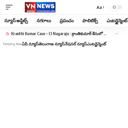
Aa
న్యూస్ అప్డేట్స్
నగరాలు
ప్రపంచం
పాలిటిక్స్
ఎంటర్టైన్మెంట్
Kranthi Kumar Case – CI Nagaraju : క్రాంతికుమార్ కేసులో మాజీ సీఐ నాగరాజుకు మరో ఉచ్చు.. అట్రాసిటీ కేసు..
ఏపీ న్యూస్
తెలంగాణ న్యూస్
నేషనల్ న్యూస్
ఎంటర్టైన్మెంట్
Trending Now