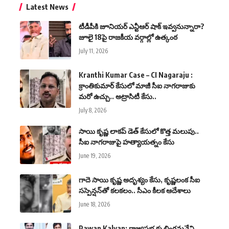
Latest News
టీడీపీకి జూనియర్ ఎన్టీఆర్ షాక్ ఇవ్వనున్నారా?
జూలై 18పై రాజకీయ వర్గాల్లో ఉత్కంఠ
July 11, 2026
Kranthi Kumar Case – CI Nagaraju :
క్రాంతికుమార్ కేసులో మాజీ సీఐ నాగరాజుకు
మరో ఉచ్చు.. అట్రాసిటీ కేసు..
July 8, 2026
సాయి కృష్ణ లాకప్ డెత్ కేసులో కొత్త మలుపు..
సీఐ నాగరాజుపై హత్యాయత్నం కేసు
June 19, 2026
గాదె సాయి కృష్ణ అదృశ్యం కేసు, కృష్ణలంక సీఐ
సస్పెన్షన్‌తో కలకలం.. సీఎం కీలక ఆదేశాలు
June 18, 2026
Pawan Kalyan: రాజ్యసభ కు లింగమనేని