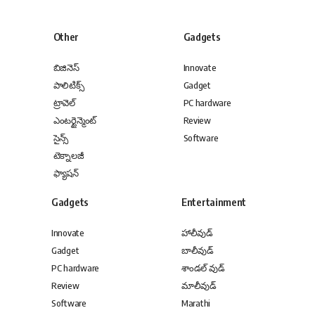
Other
Gadgets
బిజినెస్
Innovate
పాలిటిక్స్
Gadget
ట్రావెల్
PC hardware
ఎంటర్టైన్మెంట్
Review
సైన్స్
Software
టెక్నాలజీ
ఫ్యాషన్
Gadgets
Entertainment
Innovate
హాలీవుడ్
Gadget
బాలీవుడ్
PC hardware
శాండల్ వుడ్
Review
మాలీవుడ్
Software
Marathi