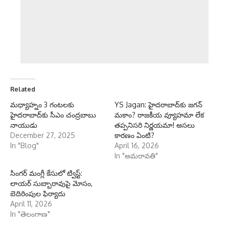
Related
మధ్యాహ్నం 3 గంటలకు
YS Jagan: హైదరాబాద్‌కు జగన్
హైదరాబాద్‌కు సీఎం చంద్రబాబు
మకాం? రాజకీయ వ్యూహమా లేక
నాయుడు
తప్పనిసరి నిర్ణయమా! అసలు
December 27, 2025
కారణం ఏంటి?
In "Blog"
April 16, 2026
In "అమరావతి"
సింగర్ మంగ్లీ కేసులో ట్విస్ట్:
లాయర్ సుబ్బారావుపై మోసం,
బెదిరింపుల ఫిర్యాదు
April 11, 2026
In "తెలంగాణ"