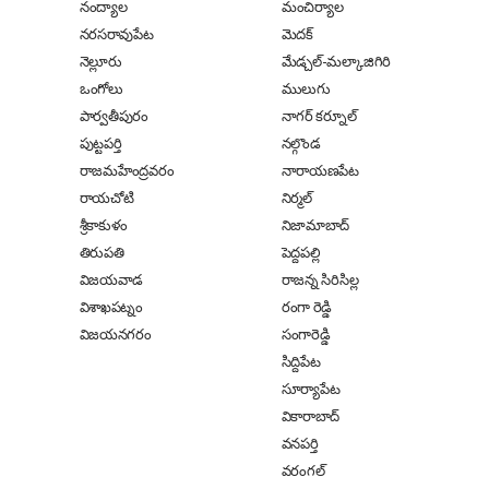
నంద్యాల
మంచిర్యాల
నరసరావుపేట
మెదక్
నెల్లూరు
మేడ్చల్-మల్కాజిగిరి
ఒంగోలు
ములుగు
పార్వతీపురం
నాగర్ కర్నూల్
పుట్టపర్తి
నల్గొండ
రాజమహేంద్రవరం
నారాయణపేట
రాయచోటి
నిర్మల్
శ్రీకాకుళం
నిజామాబాద్
తిరుపతి
పెద్దపల్లి
విజయవాడ
రాజన్న సిరిసిల్ల
విశాఖపట్నం
రంగా రెడ్డి
విజయనగరం
సంగారెడ్డి
సిద్దిపేట
సూర్యాపేట
వికారాబాద్
వనపర్తి
వరంగల్