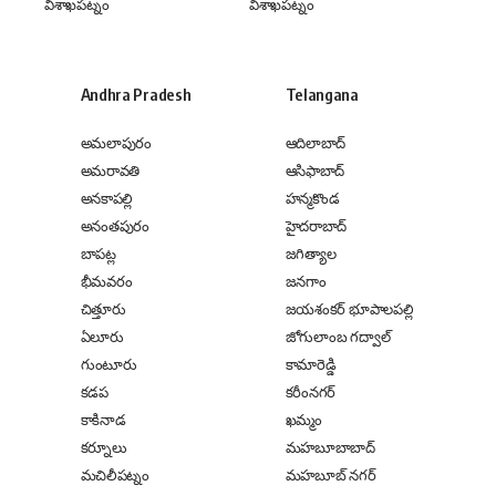
విశాఖపట్నం
విశాఖపట్నం
Andhra Pradesh
Telangana
అమలాపురం
ఆదిలాబాద్
అమరావతి
ఆసిఫాబాద్
అనకాపల్లి
హన్మకొండ
అనంతపురం
హైదరాబాద్
బాపట్ల
జగిత్యాల
భీమవరం
జనగాం
చిత్తూరు
జయశంకర్ భూపాలపల్లి
ఏలూరు
జోగులాంబ గద్వాల్
గుంటూరు
కామారెడ్డి
కడప
కరీంనగర్
కాకినాడ
ఖమ్మం
కర్నూలు
మహబూబాబాద్
మచిలీపట్నం
మహబూబ్ నగర్