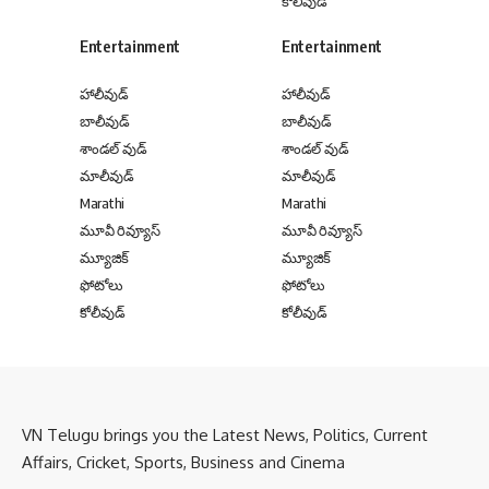
కోలీవుడ్
Entertainment
Entertainment
హాలీవుడ్
హాలీవుడ్
బాలీవుడ్
బాలీవుడ్
శాండల్ వుడ్
శాండల్ వుడ్
మాలీవుడ్
మాలీవుడ్
Marathi
Marathi
మూవీ రివ్యూస్
మూవీ రివ్యూస్
మ్యూజిక్
మ్యూజిక్
ఫోటోలు
ఫోటోలు
కోలీవుడ్
కోలీవుడ్
VN Telugu brings you the Latest News, Politics, Current
Affairs, Cricket, Sports, Business and Cinema