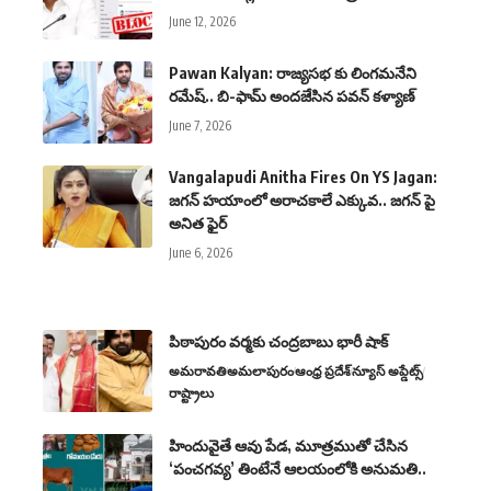
June 12, 2026
Pawan Kalyan: రాజ్యసభ కు లింగమనేని
రమేష్.. బి-ఫామ్ అందజేసిన పవన్ కళ్యాణ్
June 7, 2026
Vangalapudi Anitha Fires On YS Jagan:
జగన్ హయాంలో అరాచకాలే ఎక్కువ.. జగన్ పై
అనిత ఫైర్
June 6, 2026
పిఠాపురం వ‌ర్మ‌కు చంద్రబాబు భారీ షాక్
అమరావతి
అమలాపురం
ఆంధ్ర ప్రదేశ్
న్యూస్ అప్డేట్స్
రాష్ట్రాలు
హిందువైతే ఆవు పేడ, మూత్రముతో చేసిన
‘పంచగవ్య’ తింటేనే ఆలయంలోకి అనుమతి..