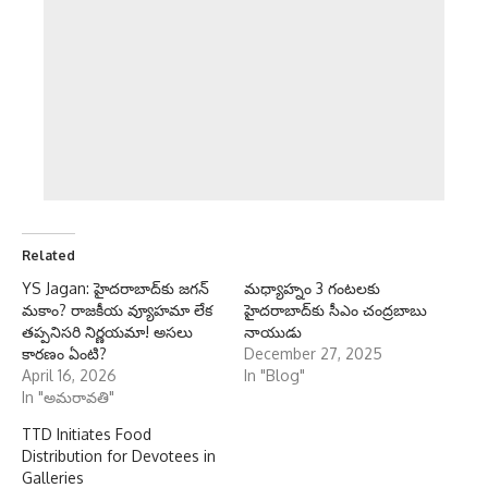
Related
YS Jagan: హైదరాబాద్‌కు జగన్
మధ్యాహ్నం 3 గంటలకు
మకాం? రాజకీయ వ్యూహమా లేక
హైదరాబాద్‌కు సీఎం చంద్రబాబు
తప్పనిసరి నిర్ణయమా! అసలు
నాయుడు
కారణం ఏంటి?
December 27, 2025
April 16, 2026
In "Blog"
In "అమరావతి"
TTD Initiates Food
Distribution for Devotees in
Galleries