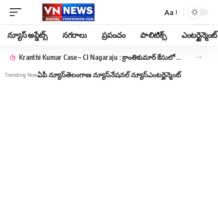
Aa
న్యూస్ అప్డేట్స్
నగరాలు
ప్రపంచం
పాలిటిక్స్
ఎంటర్టైన్మెంట్
Kranthi Kumar Case – CI Nagaraju : క్రాంతికుమార్ కేసులో మాజీ సీఐ నాగరాజుకు మరో ఉచ్చు.. అట్రాసిటీ కేసు..
ఏపీ న్యూస్
తెలంగాణ న్యూస్
నేషనల్ న్యూస్
ఎంటర్టైన్మెంట్
Trending Now