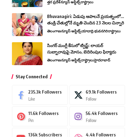
త్తర ప్రదేశ్
న్యూస్ అప్డేట్స్
రాష్ట్రాలు
Bhuvanagiri: ఏడుపు ఆపాలనే ప్రయత్నంలో…
తండ్రి చేతుల్లోనే మృతి చెందిన 23 నెలల చిన్నారి
తెలంగాణ
న్యూస్ అప్డేట్స్
యాదాద్రి భువనగిరి
రాష్ట్రాలు
సింగర్ మంగ్లీ కేసులో ట్విస్ట్: లాయర్
సుబ్బారావుపై మోసం, బెదిరింపుల ఫిర్యాదు
తెలంగాణ
న్యూస్ అప్డేట్స్
రాష్ట్రాలు
హైదరాబాద్
Stay Connected
235.3k
Followers
69.1k
Followers
Like
Follow
11.6k
Followers
56.4k
Followers
Pin
Follow
136k
Subscribers
4.4k
Followers