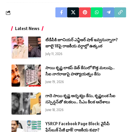
Latest News
టీడీపీకి జూనియర్ ఎన్టీఆర్ షాక్ ఇవ్వనున్నారా?
జూలై 18పై రాజకీయ వర్గాల్లో ఉత్కంఠ
July 11, 2026
సాయి కృష్ణ లాకప్ డెత్ కేసులో కొత్త మలుపు..
సీఐ నాగరాజుపై హత్యాయత్నం కేసు
June 19, 2026
గాదె సాయి కృష్ణ అదృశ్యం కేసు, కృష్ణలంక సీఐ
సస్పెన్షన్‌తో కలకలం.. సీఎం కీలక ఆదేశాలు
June 18, 2026
YSRCP Facebook Page Block: వైసీపీ
ఫేస్‌బుక్ పేజీ బ్లాక్! రాజకీయ కుట్రా?