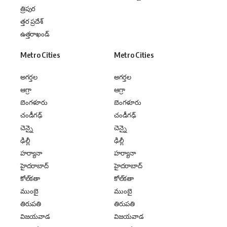
త్రిపుర
త్తర ప్రదేశ్
ఉత్తరాఖండ్
Metro Cities
Metro Cities
అగర్తల
అగర్తల
ఆగ్రా
ఆగ్రా
బెంగళూరు
బెంగళూరు
చండీగఢ్
చండీగఢ్
చెన్నై
చెన్నై
ఢిల్లీ
ఢిల్లీ
హర్యానా
హర్యానా
హైదరాబాద్
హైదరాబాద్
కోల్‌కతా
కోల్‌కతా
ముంబై
ముంబై
తిరుపతి
తిరుపతి
విజయవాడ
విజయవాడ