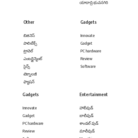
యాదాద్రి భువనగిరి
Other
Gadgets
బిజినెస్
Innovate
పాలిటిక్స్
Gadget
ట్రావెల్
PC hardware
ఎంటర్టైన్మెంట్
Review
సైన్స్
Software
టెక్నాలజీ
ఫ్యాషన్
Gadgets
Entertainment
Innovate
హాలీవుడ్
Gadget
బాలీవుడ్
PC hardware
శాండల్ వుడ్
Review
మాలీవుడ్