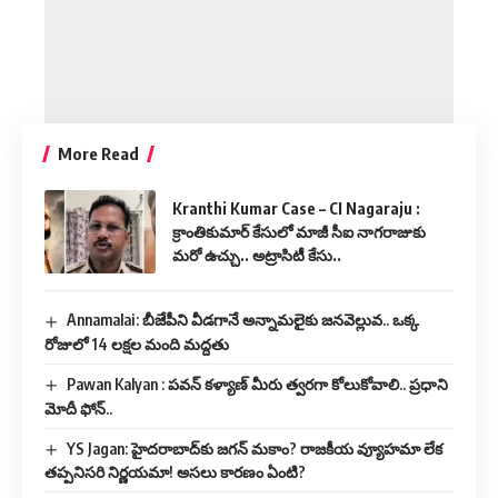
More Read
Kranthi Kumar Case – CI Nagaraju :
క్రాంతికుమార్ కేసులో మాజీ సీఐ నాగరాజుకు
మరో ఉచ్చు.. అట్రాసిటీ కేసు..
Annamalai: బీజేపీని వీడగానే అన్నామలైకు జనవెల్లువ.. ఒక్క
రోజులో 14 లక్షల మంది మద్దతు
Pawan Kalyan : పవన్ కళ్యాణ్ మీరు త్వరగా కోలుకోవాలి.. ప్రధాని
మోదీ ఫోన్..
YS Jagan: హైదరాబాద్‌కు జగన్ మకాం? రాజకీయ వ్యూహమా లేక
తప్పనిసరి నిర్ణయమా! అసలు కారణం ఏంటి?