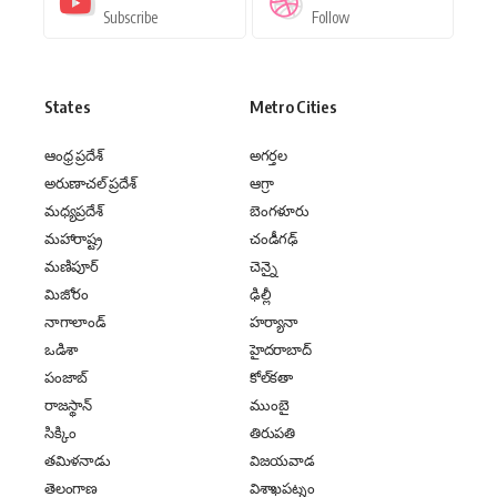
Subscribe
Follow
States
Metro Cities
ఆంధ్ర ప్రదేశ్
అగర్తల
అరుణాచల్ ప్రదేశ్
ఆగ్రా
మధ్యప్రదేశ్
బెంగళూరు
మహారాష్ట్ర
చండీగఢ్
మణిపూర్
చెన్నై
మిజోరం
ఢిల్లీ
నాగాలాండ్
హర్యానా
ఒడిశా
హైదరాబాద్
పంజాబ్
కోల్‌కతా
రాజస్థాన్
ముంబై
సిక్కిం
తిరుపతి
తమిళనాడు
విజయవాడ
తెలంగాణ
విశాఖపట్నం